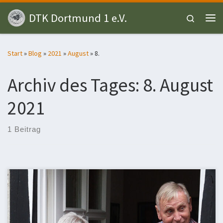
Zum Inhalt springen
DTK Dortmund 1 e.V.
Search
Me
Start
»
Blog
»
2021
»
August
»
8.
Archiv des Tages:
8. August
2021
1 Beitrag