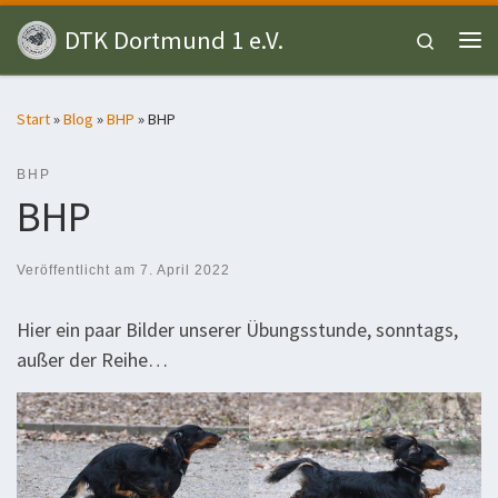
Zum Inhalt springen
DTK Dortmund 1 e.V.
Search
Me
Start
»
Blog
»
BHP
»
BHP
BHP
BHP
Veröffentlicht am
7. April 2022
Hier ein paar Bilder unserer Übungsstunde, sonntags,
außer der Reihe…