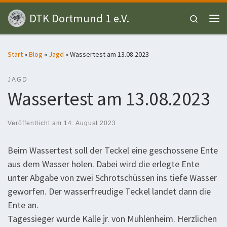
Zum Inhalt springen
DTK Dortmund 1 e.V.
Search
Me
Start
»
Blog
»
Jagd
»
Wassertest am 13.08.2023
JAGD
Wassertest am 13.08.2023
Veröffentlicht am
14. August 2023
Beim Wassertest soll der Teckel eine geschossene Ente
aus dem Wasser holen. Dabei wird die erlegte Ente
unter Abgabe von zwei Schrotschüssen ins tiefe Wasser
geworfen. Der wasserfreudige Teckel landet dann die
Ente an.
Tagessieger wurde Kalle jr. von Muhlenheim. Herzlichen