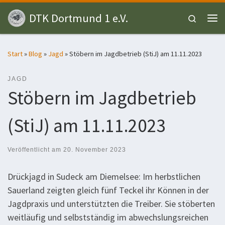
Zum Inhalt springen
DTK Dortmund 1 e.V.
Search
Me
Start
»
Blog
»
Jagd
»
Stöbern im Jagdbetrieb (StiJ) am 11.11.2023
JAGD
Stöbern im Jagdbetrieb
(StiJ) am 11.11.2023
Veröffentlicht am
20. November 2023
Drückjagd in Sudeck am Diemelsee: Im herbstlichen
Sauerland zeigten gleich fünf Teckel ihr Können in der
Jagdpraxis und unterstützten die Treiber. Sie stöberten
weitläufig und selbstständig im abwechslungsreichen