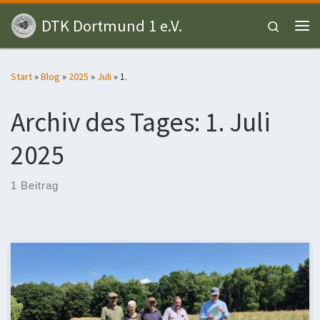
Zum Inhalt springen
DTK Dortmund 1 e.V.
Search
Me
Start
»
Blog
»
2025
»
Juli
»
1.
Archiv des Tages:
1. Juli
2025
1 Beitrag
Bei sommerlichen Temperaturen nahmen fünf Teckel an unserem
Wassertest teil. Beim Wassertest wird eine erlegte Ente unter