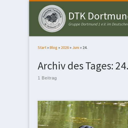
Zum Inhalt springen
DTK Dortmund
Gruppe Dortmund 1 e.V. im Deutschen
Start
»
Blog
»
2026
»
Juni
»
24.
Archiv des Tages:
24
1 Beitrag
Bei hochsommerlichen Temperaturen nahmen
sieben Teckel an unserem Wassertest teil. Nach
Begrüßung und Frühstück wurden die
Startreihenfolge gelost und schon ging es los: Unter