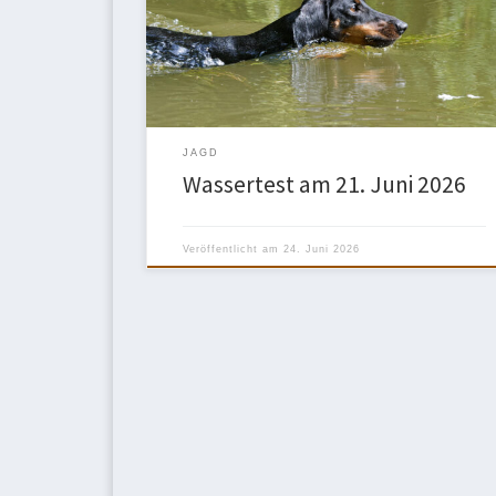
Abgabe von zwei Schrotschüssen in die Luft wurde
eine bereits erlegte Ente ins tiefe Wasser geworfen,
der Teckel wurde geschnallt, schwamm 6-8 Meter zu
Ente und […]
JAGD
Wassertest am 21. Juni 2026
Veröffentlicht am
24. Juni 2026