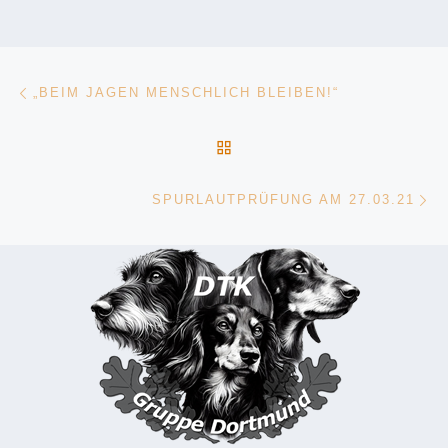
Beitragsnavigation
Vorheriger Beitrag
„BEIM JAGEN MENSCHLICH BLEIBEN!“
ZURÜCK ZUR BEITRAGSL
Nä
SPURLAUTPRÜFUNG AM 27.03.21