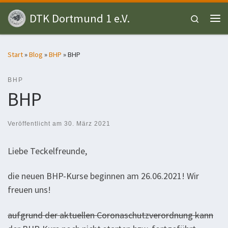
Zum Inhalt springen
DTK Dortmund 1 e.V.
Search
Me
Start
»
Blog
»
BHP
»
BHP
BHP
BHP
Veröffentlicht am
30. März 2021
Liebe Teckelfreunde,
die neuen BHP-Kurse beginnen am 26.06.2021! Wir
freuen uns!
aufgrund der aktuellen Coronaschutzverordnung kann