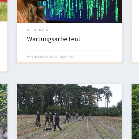
ALLGEMEIN
Wartungsarbeiten!
Veröffentlicht am
6. März 2021
Bei windigem Herbstwetter begannen um 9 Uhr
unsere Schussfestigkeits- und Spurlautprüfung im
bewährten Revier in Beelen bei Harsewinkel. Die
Spurlautprüfung ist eine Anlagenprüfung, bei der
unsere Teckel die Nasenarbeit auf der frischen
Hasenfährte nachweisen.Letztendlich überzeugten
alle teilnehmenden Teckel das Richterteam mit
m
Susanne Silbermann-Weger, Klaudia Dreier und Karl