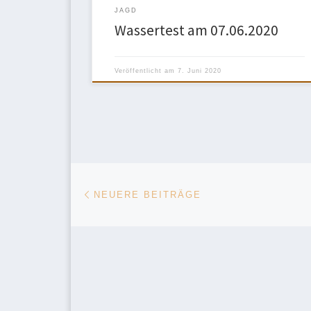
JAGD
Wassertest am 07.06.2020
Veröffentlicht am
7. Juni 2020
Beitragsnavigation
Neuere Beiträge
NEUERE BEITRÄGE