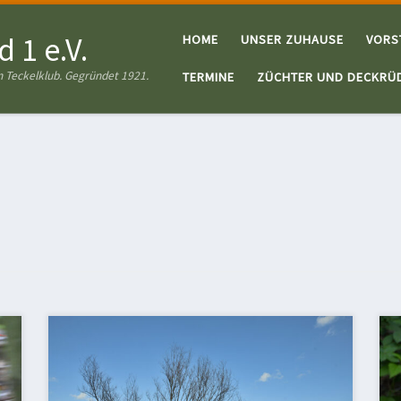
 1 e.V.
HOME
UNSER ZUHAUSE
VORS
 Teckelklub. Gegründet 1921.
TERMINE
ZÜCHTER UND DECKRÜ
Unsere Spurlautprüfung fand mit behördlicher
Genehmigung und unter Beachtung der
CoronaSchVO statt. Bei 3° C und Schauerwetter mit
Hagel und Graupel ging es durch ein