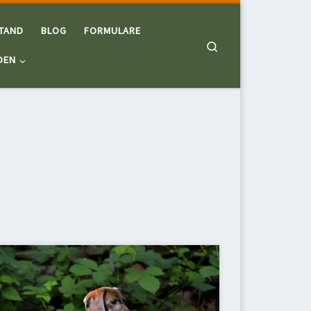
TAND
BLOG
FORMULARE
Search
DEN
Liebe Teckelfreunde, die neuen BHP-Kurse
beginnen am 26.06.2021! Wir freuen uns! aufgrund
der aktuellen Coronaschutzverordnung kann der
BHP-Kurs noch nicht starten bzw. fortgeführt werden.