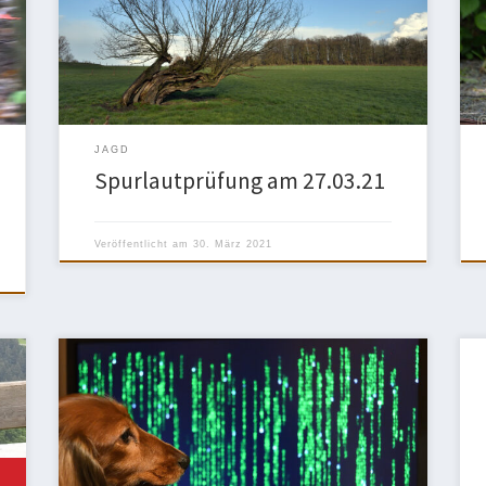
abwechslungsreiches Revier mit gutem
Hasenbesatz.Vier Hunde bestanden die Prüfung:
Jogy von der Ruhrau 50 Pkt. III. Preis Lieselotte
Elfriede von der Falkenburg 100 Pkt. I. […]
JAGD
Spurlautprüfung am 27.03.21
Veröffentlicht am
30. März 2021
Diese Website wird gerade überarbeitet. Die Inhalte
werden nach und nach wieder hinzugefügt. Bitte
haben Sie ein wenig Geduld.