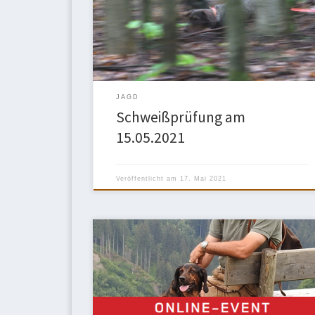
Eisenstein und Marion Koloska. Waidmannsheil!
Waldine vom Eisenstein 100 Pkt. I. Preis – Tagessieg
Harry vom Sönnerbach 85 Pkt. I. Preis Jacko von den
kleinen Banditen 82 […]
JAGD
Schweißprüfung am
15.05.2021
Veröffentlicht am
17. Mai 2021
Wir möchten Sie auf folgende Veranstaltung
aufmerksam machen: Das LAND ROVER Live Team
und British Off Road Cars Pütter in Iserlohn laden
gemeinsam herzlich zum Jäger-Online-Vortrag am
17. März 2021 um 19:00 Uhr mit dem bekannten
Referenten Dr. Jörg Mangold und seinem Vortrag