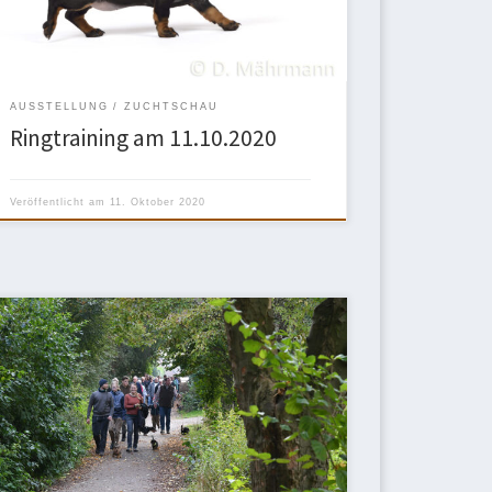
an. Interesse? Dann meldet euch bitte bei Marion an:
0160 94667295.
AUSSTELLUNG
ZUCHTSCHAU
Ringtraining am 11.10.2020
Veröffentlicht am
11. Oktober 2020
Wie jedes Jahr am Tag der Deutschen Einheit fand
unser traditioneller Wandertag statt. Bei prima
Herbstwetter trafen sich etliche Dortmunder
Teckelfreunde gut gelaunt mit ihren Dackeln am
Vereinsheim. Fröhlich plaudernd und flott zu Fuß –
mit Corona bedingtem Abstand – führte der
Wanderweg eine „ordentliche“ Runde durch die
angrenzende Umgebung. […]