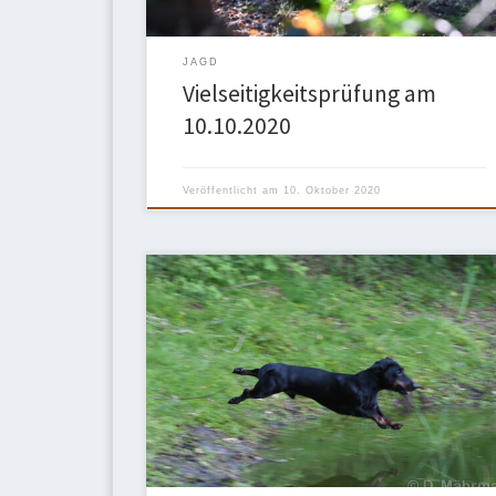
JAGD
Vielseitigkeitsprüfung am
10.10.2020
Veröffentlicht am
10. Oktober 2020
Corona-bedingt kam unser Vereinsleben förmlich
zum Erliegen. Umso mehr freute es uns, mit dieser
Prüfung wieder, mit entsprechenden
Hygienevorgaben, die Vereinsarbeit aufnehmen zu
können. So erschienen bei wechselhaftem Wetter
acht Teckelbesitzer mit ihren gutgelaunten
Vierbeinern in Waltrop. Aufgeregtes Hundebellen
zeigte an, dass mal wieder etwas nicht Alltägliches
für unsere Dackel […]