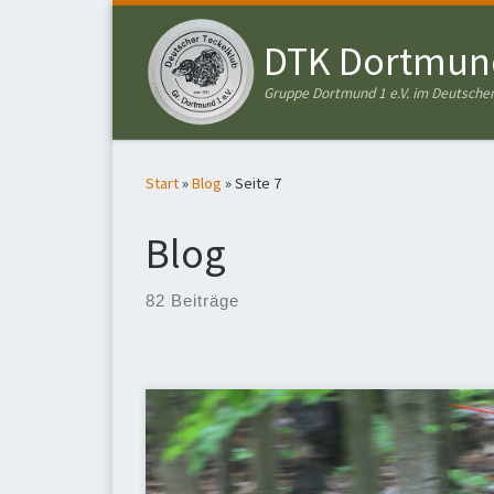
Zum Inhalt springen
DTK Dortmund
Gruppe Dortmund 1 e.V. im Deutschen
Start
»
Blog
»
Seite 7
Blog
82 Beiträge
Bei regnerischem Wetter führten wir unsere
Schweißprüfung durch. Die Fährten waren
anspruchsvoll und 3 Gespanne bestanden die
Prüfung. Den Tagessieg errang Waldine vom