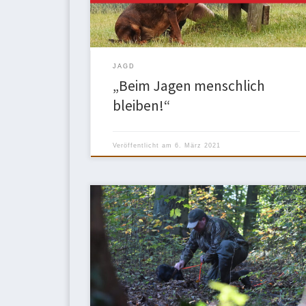
„Beim Jagen menschlich bleiben“ ein. Aufgrund der
[…]
JAGD
„Beim Jagen menschlich
bleiben!“
Veröffentlicht am
6. März 2021
Bei der Vp wird den Teckeln abverlangt, sich in
kürzester Zeit auf verschiedene Arbeitsweisen
einzustellen und dabei sauber im Gehorsam zu
bleiben. Nicht umsonst gilt diese Prüfung als
„Meisterprüfung“ der Teckel oder auch als
„Dackelabitur“! Fünf Hundeführer stellten sich mit
ihren Teckeln dieser besonderen Prüfung. Mit eine
ersten, einem zweiten […]