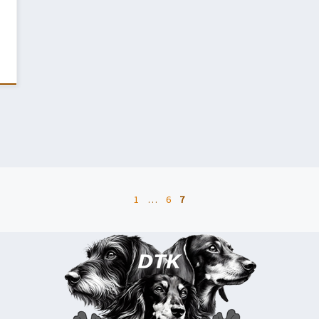
1
…
6
7