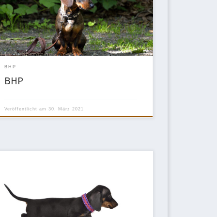
Wir halten euch auf dem aktuellen Stand, sollte sich
etwas daran ändern.Bleibt gesund und wir hoffen
auf ein baldiges Wiedersehen.Viele GrüßeAnja,
Detlef, Elke und Nina
BHP
BHP
Veröffentlicht am
30. März 2021
Liebe Vereinsmitglieder, wenn ihr euch auf die
nächsten Zuchtschauen und Ausstellungen
vorbereiten möchtet um eure Teckel gekonnt und
vorteilhaft zu präsentieren, bietet Marion Altebahne-
Langkowski am 11.10.2020 um 11 Uhr ein Ringtraining